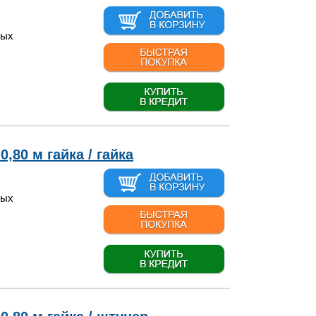
вых
,80 м гайка / гайка
вых