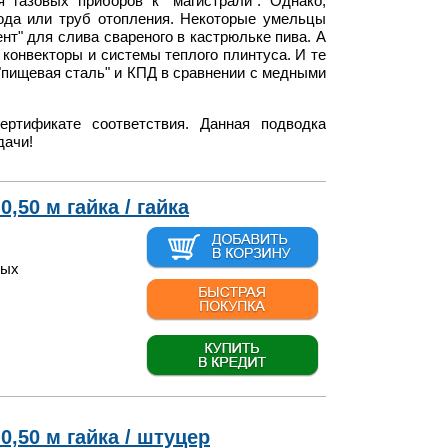
 газовых приборов к "магистрали". Однако,
вода или труб отопления. Некоторые умельцы
нт" для слива свареного в кастрюльке пива. А
конвекторы и системы теплого плинтуса. И те
е "пищевая сталь" и КПД в сравнении с медными
ертификате соответствия. Данная подводка
дачи!
,50 м гайка / гайка
вых
0,50 м гайка / штуцер