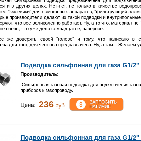
ибкая сильфонная подводка предназначена для подключения
ся и в других целях. Нет-нет, не только в качестве водопро
нее "змеевики" для самогонных аппаратов, "фильтрующий элеме
рые производители делают из такой подводки и внутрипольные 
веряют, что все великолепно работает. Ну, а то что, материал н
не очень, - то уже дело семнадцатое, наверное.
се же доверять своей "голове" и тому, что написано в с
на для того, для чего она предназначена. Ну, а там... Желаем у
Подводка сильфонная для газа G1/2'' 0
Производитель:
Сильфонная газовая подводка для подключения газо
приборов к газопроводу.
236
Цена:
руб.
Подводка сильфонная для газа G1/2'' 