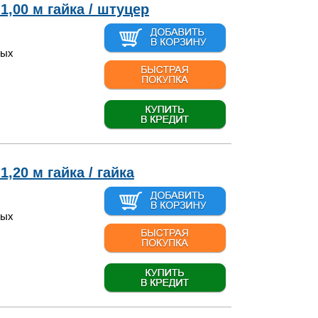
1,00 м гайка / штуцер
вых
,20 м гайка / гайка
вых