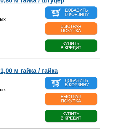
0,80 м гайка / штуцер
вых
,00 м гайка / гайка
вых