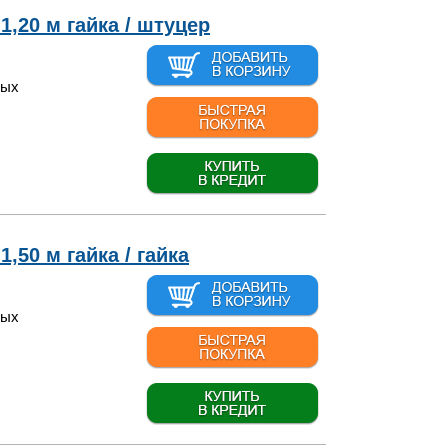
1,20 м гайка / штуцер
вых
,50 м гайка / гайка
вых