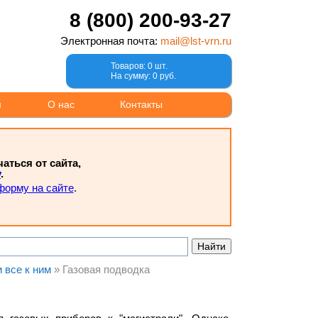
8 (800) 200-93-27
Электронная почта:
mail@lst-vrn.ru
Товаров: 0 шт.
На сумму: 0 руб.
м
О нас
Контакты
ться от сайта,
у
.
форму на сайте
.
и все к ним
»
Газовая подводка