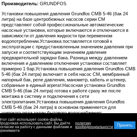
Производитель:
GRUNDFOS
Установки повышения давления Grundfos CMB 5-46 (бак 24
литра) на базе центробежных насосов серии CM
представляют собой профессиональные автоматические
насосные установки, которые включаются и отключаются в
зависимости от давления жидкости при переменном
водопотреблении.Установка поставляется готовой к
эксплуатации с предустановленным значением давления при
запуске и соответствующим значением давления
предварительной зарядки бака. Разница между давлением
включения и давлением отключения установки составляет
примерно 1 бар.Установка повышения давления Grundfos CMB
5-46 (бак 24 литра) включает в себя насос CM, мембранный
напорный бак, реле давления, манометр, кабель и штекер,
собранные в единый агрегат.Насосная установка Grundfos
CMB 5-46 (бак 24 литра) готова к работе сразу же после
монтажа в систему и подключения к сети
электропитания.Установка повышения давления Grundfos
CMB 5-46 (бак 24 литра) в основном применяется для
широкого ряда задач бытового водоснабжения:
водоснабжение и перекачивание воды в частных домах,
Этот сайт использует cookie-файлы.
Продолжая использовать сайт, Вы даёте
садоводстве
политику
Принять
согласие на работу с данными файлами и
конфиденциальности
принимаете